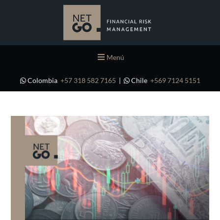
Menú
Colombia
+57 318 582 7165
|
Chile
+569 7124 5151