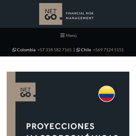
Menú
Colombia
+57 318 582 7165
|
Chile
+569 7124 5151