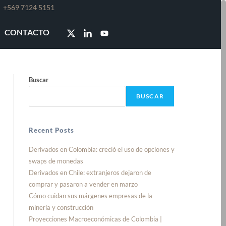
e
+569 7124 5151
CONTACTO
Buscar
BUSCAR
Recent Posts
Derivados en Colombia: creció el uso de opciones y
swaps de monedas
Derivados en Chile: extranjeros dejaron de
comprar y pasaron a vender en marzo
Cómo cuidan sus márgenes empresas de la
minería y construcción
Proyecciones Macroeconómicas de Colombia |