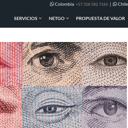
Colombia
|
Chil
+57 318 582 7165
SERVICIOS
NETGO
PROPUESTA DE VALOR