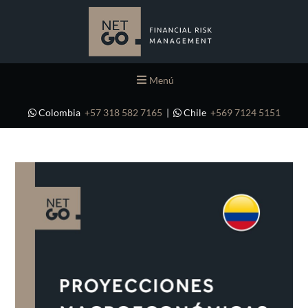
Menú
Colombia
+57 318 582 7165
|
Chile
+569 7124 5151