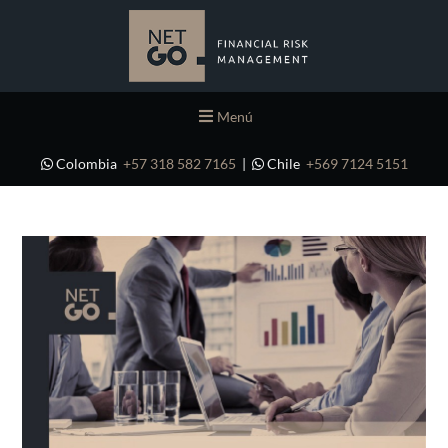
Menú
Colombia
+57 318 582 7165
|
Chile
+569 7124 5151