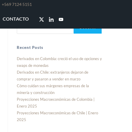
e
+569 7124 5151
Buscar
CONTACTO
BUSCAR
Recent Posts
Derivados en Colombia: creció el uso de opciones y
swaps de monedas
Derivados en Chile: extranjeros dejaron de
comprar y pasaron a vender en marzo
Cómo cuidan sus márgenes empresas de la
minería y construcción
Proyecciones Macroeconómicas de Colombia |
Enero 2025
Proyecciones Macroeconómicas de Chile | Enero
2025