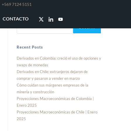
e
+569 7124 5151
Buscar
CONTACTO
BUSCAR
Recent Posts
Derivados en Colombia: creció el uso de opciones y
swaps de monedas
Derivados en Chile: extranjeros dejaron de
comprar y pasaron a vender en marzo
Cómo cuidan sus márgenes empresas de la
minería y construcción
Proyecciones Macroeconómicas de Colombia |
Enero 2025
Proyecciones Macroeconómicas de Chile | Enero
2025