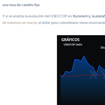
una tasa de cambio fijo.
Y si se analiza la evolución del USD/COP en
Xymmetry, la plata
de máximos en marzo
, el dólar peso colombiano viene mostrando