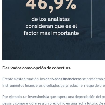
Derivados como opción de cobertura
Frente a esta situación, los
derivados financieros
se presentan c
instrumentos financieros diseñados para reducir el riesgo de pre
Por ejemplo, un inversionista que espera una depreciación del p
pesos y comprar dólares a un precio fijo en una fecha futura. De