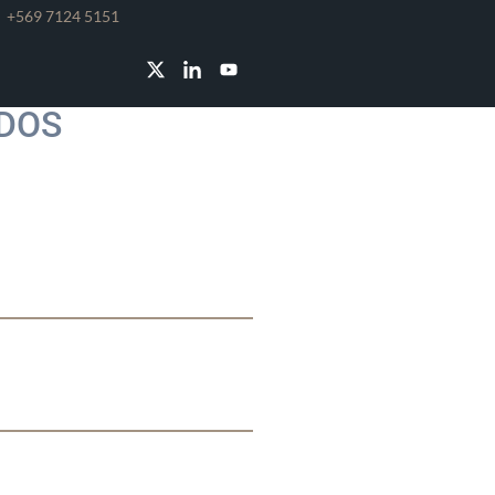
e
+569 7124 5151
MMETRY TE
ADOS