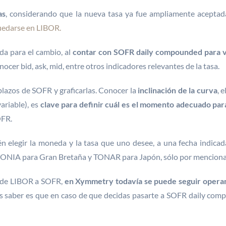
as
, considerando que la nueva tasa ya fue ampliamente aceptad
quedarse en LIBOR.
a para el cambio, al
contar con SOFR daily compounded para va
cer bid, ask, mid, entre otros indicadores relevantes de la tasa.
plazos de SOFR y graficarlas. Conocer la
inclinación de la curva
, 
ariable), es
clave para definir cuál es el momento adecuado pa
OFR.
n elegir la moneda y la tasa que uno desee, a una fecha indicada
ONIA para Gran Bretaña y TONAR para Japón, sólo por mencionar
ón de LIBOR a SOFR,
en Xymmetry todavía se puede seguir oper
es saber es que en caso de que decidas pasarte a SOFR daily c