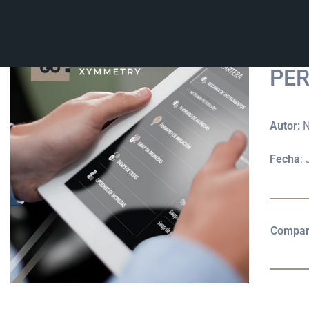
SI 
PER
Autor:
N
Fecha
:
Compart