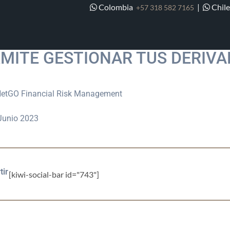
Colombia
|
Chil
+57 318 582 7165
YA TE CAMBIASTE A SOFR, XY
MITE GESTIONAR TUS DERIV
etGO Financial Risk Management
 Junio 2023
ir
[kiwi-social-bar id="743"]