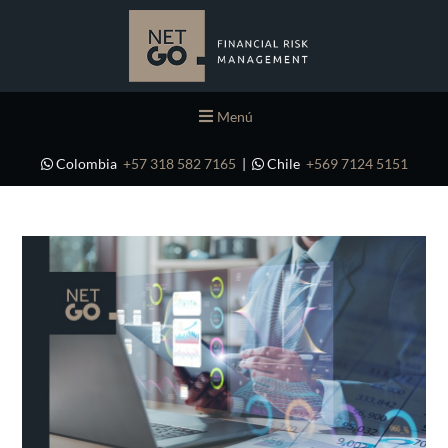
Menú
Colombia
+57 318 582 7165
|
Chile
+569 7124 5151