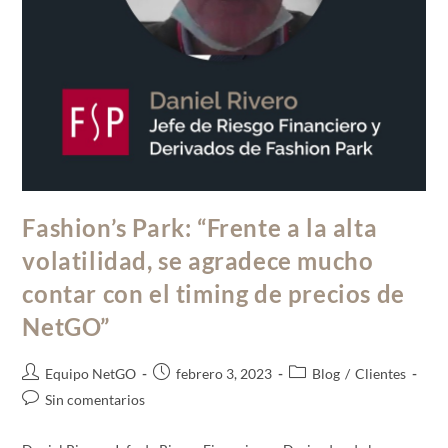
Fashion’s Park: “Frente a la alta
volatilidad, se agradece mucho
contar con el timing de precios de
NetGO”
Equipo NetGO
febrero 3, 2023
Blog
/
Clientes
Sin comentarios