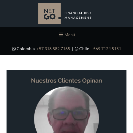
Menú
Colombia
+57 318 582 7165
|
Chile
+569 7124 5151