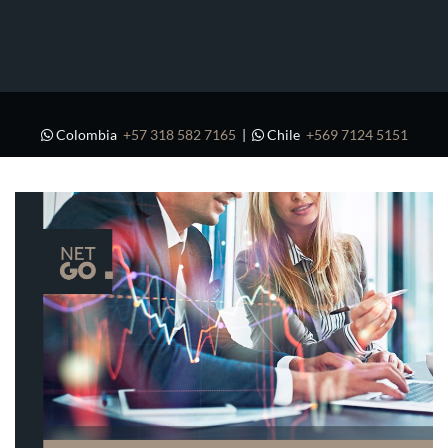
Colombia
+57 318 582 7165
|
Chile
+569 7124 5151