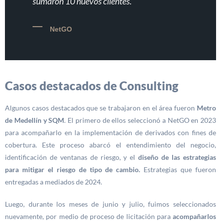
sumaron 10 nuevos clientes.
NetGO
Casos destacados de Consulting
Algunos casos destacados que se trabajaron en el área fueron
Metro
de Medellín y SQM
. El primero de ellos seleccionó a NetGO en 2023
para acompañarlo en la implementación de derivados con fines de
cobertura. Este proceso abarcó el entendimiento del negocio,
identificación de ventanas de riesgo, y el
diseño de las estrategias
para mitigar el riesgo de tipo de cambio.
Estrategias que fueron
entregadas a mediados de 2024.
Luego, durante los meses de junio y julio, fuimos seleccionados
nuevamente, por medio de proceso de licitación para
acompañarlos