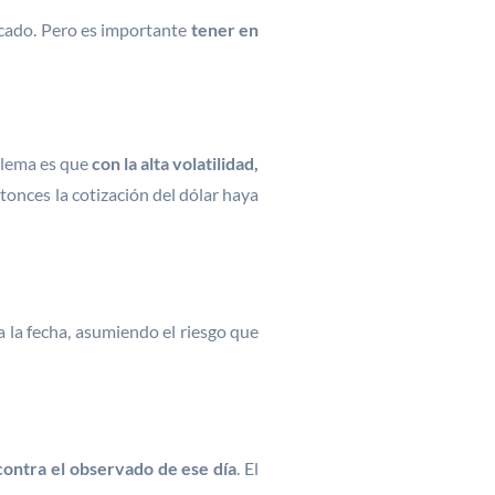
ercado. Pero es importante
tener en
blema es que
con la alta volatilidad,
tonces la cotización del dólar haya
a la fecha, asumiendo el riesgo que
contra el observado de ese día
. El