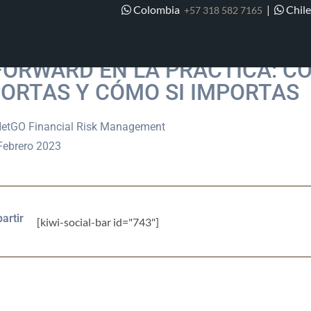
Colombia
|
Chil
+57 318 582 7165
FORWARD EN LA PRÁCTICA: C
ORTAS Y CÓMO SI IMPORTAS
etGO Financial Risk Management
ebrero 2023
artir
[kiwi-social-bar id="743"]