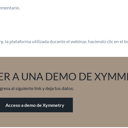
lementario.
ry
, la plataforma utilizada durante el webinar, haciendo clic en el 
ER A UNA DEMO DE XYMM
gresa al siguiente link y deja tus datos:
Acceso a demo de Xymmetry