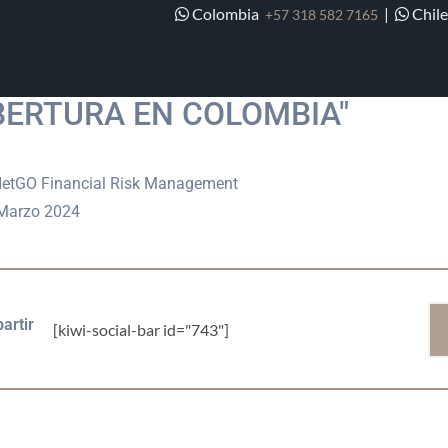
Colombia
|
Chil
+57 318 582 7165
INAR "OPCIONES COMO INST
ERTURA EN COLOMBIA"
etGO Financial Risk Management
Marzo 2024
artir
[kiwi-social-bar id="743"]