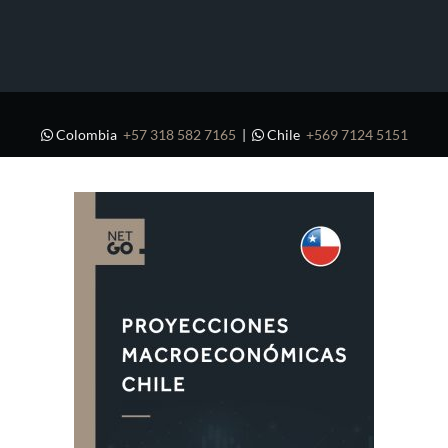
Colombia
+57 318 582 7165
|
Chile
+569 7124 5151