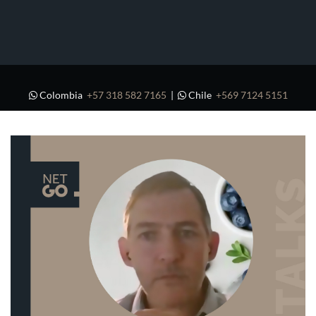
Colombia
+57 318 582 7165
|
Chile
+569 7124 5151