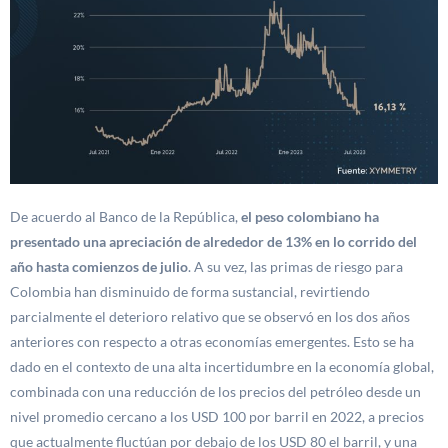
De acuerdo al Banco de la República,
el peso colombiano ha
presentado una apreciación de alrededor de 13% en lo corrido del
año hasta comienzos de julio
. A su vez, las primas de riesgo para
Colombia han disminuido de forma sustancial, revirtiendo
parcialmente el deterioro relativo que se observó en los dos años
anteriores con respecto a otras economías emergentes. Esto se ha
dado en el contexto de una alta incertidumbre en la economía global,
combinada con una reducción de los precios del petróleo desde un
nivel promedio cercano a los USD 100 por barril en 2022, a precios
que actualmente fluctúan por debajo de los USD 80 el barril, y una