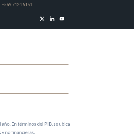
e
+569 7124 5151
E MENOS
ÁS
 año. En términos del PIB, se ubica
y no financieras.