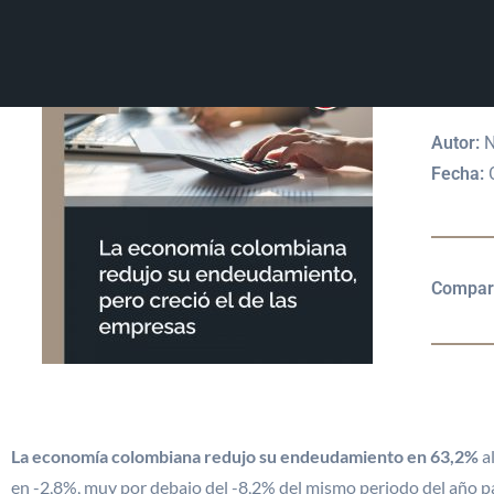
LA 
DEU
Autor:
N
Fecha:
O
Compart
La economía colombiana redujo su endeudamiento en 63,2%
al
en -2,8%, muy por debajo del -8,2% del mismo periodo del año pa