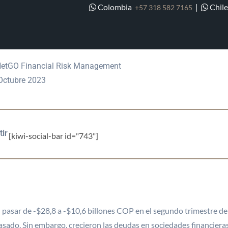
Colombia
|
Chil
+57 318 582 7165
ECONOMÍA COLOMBIANA TIEN
DAS, PERO SUS EMPRESAS M
etGO Financial Risk Management
ctubre 2023
ir
[kiwi-social-bar id="743"]
 pasar de -$28,8 a -$10,6 billones COP en el segundo trimestre del
sado. Sin embargo, crecieron las deudas en sociedades financieras 