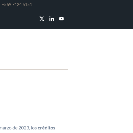
e
+569 7124 5151
S A CORTO
 marzo de 2023, los
créditos