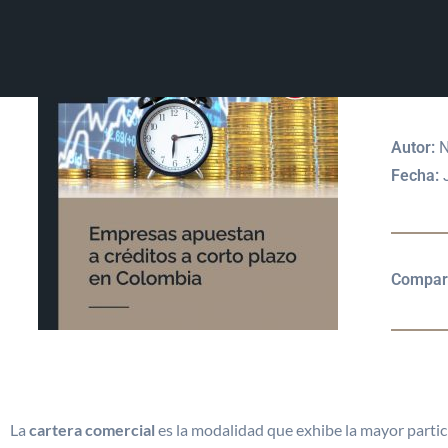
EMP
PLA
Autor:
N
Fecha:
J
Compart
La
cartera comercial
es la modalidad que exhibe la mayor partic