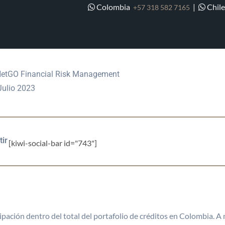
Colombia
|
Chil
+57 318 582 7165
RESAS APUESTAN A CRÉDITO
ZO EN COLOMBIA
etGO Financial Risk Management
ulio 2023
ir
[kiwi-social-bar id="743"]
ipación dentro del total del portafolio de créditos en Colombia. A