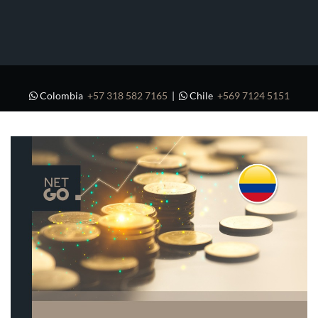
Colombia
+57 318 582 7165
|
Chile
+569 7124 5151