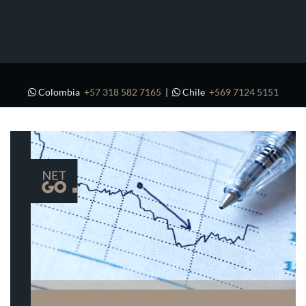
Colombia
+57 318 582 7165
|
Chile
+569 7124 5151